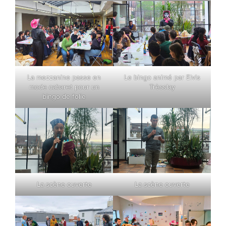
La mezzanine passe en
Le bingo animé par Elvis
mode cabaret pour un
Trèsslay
bingo de folie
La scène ouverte
La scène ouverte