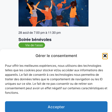
t
e
e
a
i
t
o
r
n
i
c
n
o
e
28 août de 7:00 pm
à
11:30 pm
h
n
z
Soirée bénévoles
u
Vie de l'asso
e
d
n
e
Gérer le consentement
e
e
v
d
Évènements
Pour offrir les meilleures expériences, nous utilisons des technologies
Aujourd’hui
suivants
Évènements
t
précédents
a
telles que les cookies pour stocker et/ou accéder aux informations des
u
appareils. Le fait de consentir à ces technologies nous permettra de
t
n
traiter des données telles que le comportement de navigation ou les ID
e
e
S’abonner au calendrier
uniques sur ce site. Le fait de ne pas consentir ou de retirer son
a
.
consentement peut avoir un effet négatif sur certaines caractéristiques et
s
fonctions.
É
v
v
Accepter
i