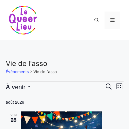
Aller
au
contenu
Menu
Vie de l'asso
Évènements
Vie de l'asso
Évènements
N
À venir
R
R
L
e
S
a
i
e
c
s
é
août 2026
h
v
t
l
c
e
e
i
r
VEN
e
28
c
h
c
g
h